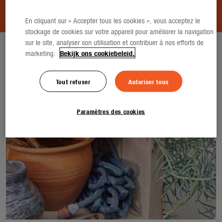
d'œil pour voir si vous pouvez en bénéficier.
En cliquant sur « Accepter tous les cookies », vous acceptez le
stockage de cookies sur votre appareil pour améliorer la navigation
sur le site, analyser son utilisation et contribuer à nos efforts de
Home
/
GARDENA Tuyaux d'arrosage
marketing.
Bekijk ons cookiebeleid.
Tout refuser
Autoriser tous
Sélectionnez ici le type de produit que vous
avez acheté
Paramètres des cookies